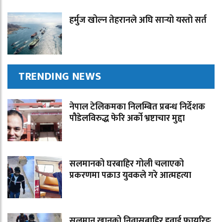
हर्मुज खोल्न तेहरानले अघि सार्‍यो यस्तो सर्त
TRENDING NEWS
नेपाल टेलिकमका निलम्बित प्रबन्ध निर्देशक
पौडेलविरुद्ध फेरि अर्को भ्रष्टाचार मुद्दा
सलमानको घरबाहिर गोली चलाएको
प्रकरणमा पक्राउ युवकले गरे आत्महत्या
सलमान खानको निवासबाहिर हवाई फायरिङ