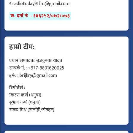
र
radiotoday91fm@gmail.com
क. दर्ता नंः – १४६२५२/०७२/०७३
हाम्रो टीम:
प्रधान सम्पादकः बृजकुमार यादव
सम्पर्क नं. : +977-9801620025
इमेल:
brijkry@gmail.com
रिपोर्टर्स :
किरण कर्ण (धनुषा)
सुभाष कर्ण (धनुषा)
संजय मिश्र (सर्लाही/रौतहट)