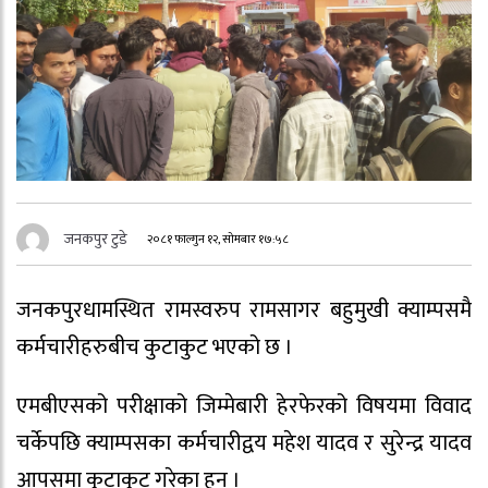
जनकपुर टुडे
२०८१ फाल्गुन १२, सोमबार १७:५८
जनकपुरधामस्थित रामस्वरुप रामसागर बहुमुखी क्याम्पसमै
कर्मचारीहरुबीच कुटाकुट भएको छ ।
एमबीएसको परीक्षाको जिम्मेबारी हेरफेरको विषयमा विवाद
चर्केपछि क्याम्पसका कर्मचारीद्वय महेश यादव र सुरेन्द्र यादव
आपसमा कुटाकुट गरेका हुन् ।