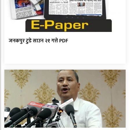
जनकपुर टुडे साउन २१ गत्ते PDF