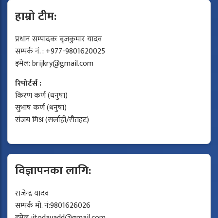
हाम्रो टीम:
प्रधान सम्पादकः बृजकुमार यादव
सम्पर्क नं. : +977-9801620025
इमेल:
brijkry@gmail.com
रिपोर्टर्स :
किरण कर्ण (धनुषा)
सुभाष कर्ण (धनुषा)
संजय मिश्र (सर्लाही/रौतहट)
विज्ञापनका लागि:
राजेन्द्र यादव
सम्पर्क मो. नं:9801626026
इमेल :
jtodayadd@gmail.com