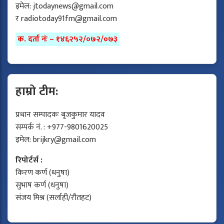
इमेल:
jtodaynews@gmail.com
र
radiotoday91fm@gmail.com
क. दर्ता नंः – १४६२५२/०७२/०७३
हाम्रो टीम:
प्रधान सम्पादकः बृजकुमार यादव
सम्पर्क नं. : +977-9801620025
इमेल:
brijkry@gmail.com
रिपोर्टर्स :
किरण कर्ण (धनुषा)
सुभाष कर्ण (धनुषा)
संजय मिश्र (सर्लाही/रौतहट)