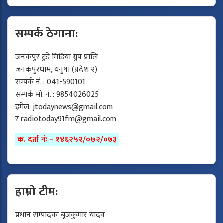
सम्पर्क ठेगाना:
जनकपुर टुडे मिडिया ग्रुप प्रालि
जनकपुरधाम, धनुषा (प्रदेश २)
सम्पर्क नं. : 041-590101
सम्पर्क मो. नं. : 9854026025
इमेल:
jtodaynews@gmail.com
र
radiotoday91fm@gmail.com
क. दर्ता नंः – १४६२५२/०७२/०७३
हाम्रो टीम:
प्रधान सम्पादकः बृजकुमार यादव