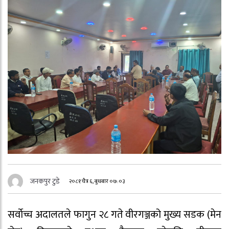
जनकपुर टुडे
२०८१ चैत्र ६, बुधबार ०७:०३
सर्वाेच्च अदालतले फागुन २८ गते वीरगञ्जको मुख्य सडक (मेन