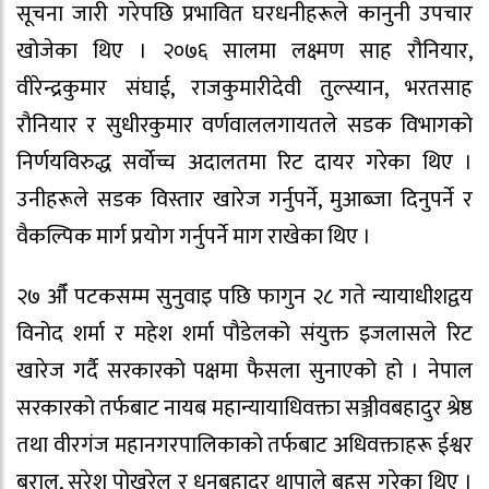
सूचना जारी गरेपछि प्रभावित घरधनीहरूले कानुनी उपचार
खोजेका थिए । २०७६ सालमा लक्ष्मण साह रौनियार,
वीरेन्द्रकुमार संघाई, राजकुमारीदेवी तुल्स्यान, भरतसाह
रौनियार र सुधीरकुमार वर्णवाललगायतले सडक विभागको
निर्णयविरुद्ध सर्वाेच्च अदालतमा रिट दायर गरेका थिए ।
उनीहरूले सडक विस्तार खारेज गर्नुपर्ने, मुआब्जा दिनुपर्ने र
वैकल्पिक मार्ग प्रयोग गर्नुपर्ने माग राखेका थिए ।
२७ औँ पटकसम्म सुनुवाइ पछि फागुन २८ गते न्यायाधीशद्वय
विनोद शर्मा र महेश शर्मा पौडेलको संयुक्त इजलासले रिट
खारेज गर्दै सरकारको पक्षमा फैसला सुनाएको हो । नेपाल
सरकारको तर्फबाट नायब महान्यायाधिवक्ता सञ्जीवबहादुर श्रेष्ठ
तथा वीरगंज महानगरपालिकाको तर्फबाट अधिवक्ताहरू ईश्वर
बराल, सुरेश पोखरेल र धनबहादुर थापाले बहस गरेका थिए ।