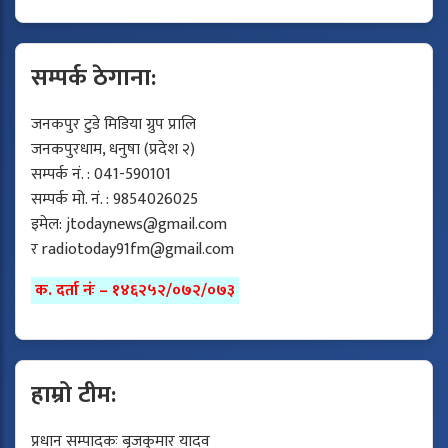
सम्पर्क ठेगाना:
जनकपुर टुडे मिडिया ग्रुप प्रालि
जनकपुरधाम, धनुषा (प्रदेश २)
सम्पर्क नं. : 041-590101
सम्पर्क मो. नं. : 9854026025
इमेल:
jtodaynews@gmail.com
र
radiotoday91fm@gmail.com
क. दर्ता नंः – १४६२५२/०७२/०७३
हाम्रो टीम:
प्रधान सम्पादकः बृजकुमार यादव