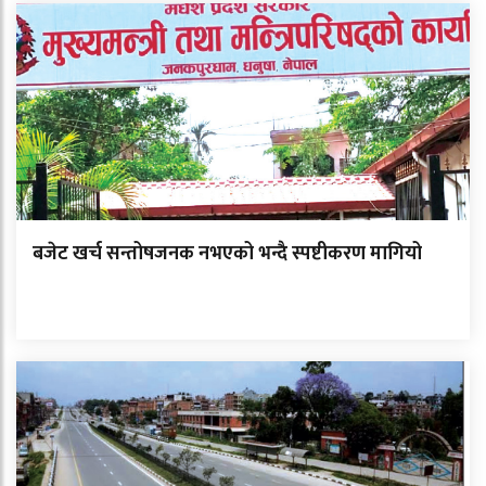
बजेट खर्च सन्तोषजनक नभएको भन्दै स्पष्टीकरण मागियो