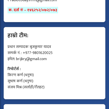
र
radiotoday91fm@gmail.com
क. दर्ता नंः – १४६२५२/०७२/०७३
हाम्रो टीम:
प्रधान सम्पादकः बृजकुमार यादव
सम्पर्क नं. : +977-9801620025
इमेल:
brijkry@gmail.com
रिपोर्टर्स :
किरण कर्ण (धनुषा)
सुभाष कर्ण (धनुषा)
संजय मिश्र (सर्लाही/रौतहट)