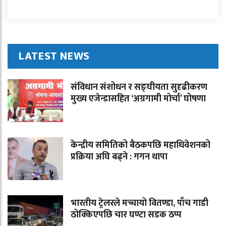
LATEST NEWS
संविधान संशोधन र सङ्घीयता सुदृढीकरण
मुख्य एजेन्डासहित ‘अग्रगामी मोर्चा’ घोषणा
केन्द्रीय समितिको बैठकपछि महाधिवेशनको
प्रक्रिया अघि बढ्ने : गगन थापा
भारतीय ट्रेलरले मच्चायो वितण्डा, पाँच गाडी
ठोक्किएपछि चार घण्टा सडक ठप्प