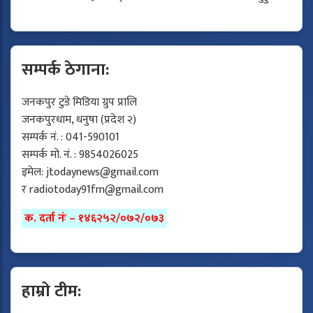
सम्पर्क ठेगाना:
जनकपुर टुडे मिडिया ग्रुप प्रालि
जनकपुरधाम, धनुषा (प्रदेश २)
सम्पर्क नं. : 041-590101
सम्पर्क मो. नं. : 9854026025
इमेल:
jtodaynews@gmail.com
र
radiotoday91fm@gmail.com
क. दर्ता नंः – १४६२५२/०७२/०७३
हाम्रो टीम: