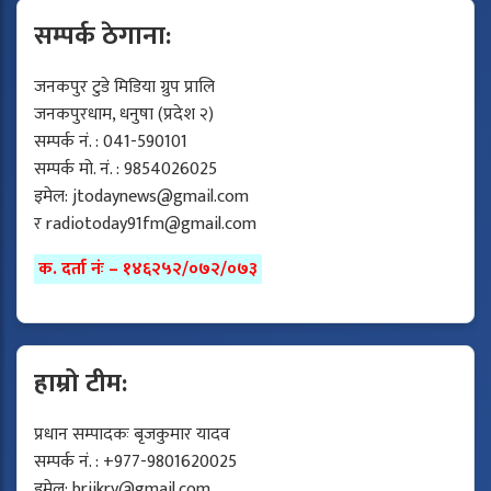
सम्पर्क ठेगाना:
जनकपुर टुडे मिडिया ग्रुप प्रालि
जनकपुरधाम, धनुषा (प्रदेश २)
सम्पर्क नं. : 041-590101
सम्पर्क मो. नं. : 9854026025
इमेल:
jtodaynews@gmail.com
र
radiotoday91fm@gmail.com
क. दर्ता नंः – १४६२५२/०७२/०७३
हाम्रो टीम:
प्रधान सम्पादकः बृजकुमार यादव
सम्पर्क नं. : +977-9801620025
इमेल:
brijkry@gmail.com