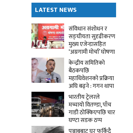
LATEST NEWS
संविधान संशोधन र
सङ्घीयता सुदृढीकरण
मुख्य एजेन्डासहित
‘अग्रगामी मोर्चा’ घोषणा
केन्द्रीय समितिको
बैठकपछि
महाधिवेशनको प्रक्रिया
अघि बढ्ने : गगन थापा
भारतीय ट्रेलरले
मच्चायो वितण्डा, पाँच
गाडी ठोक्किएपछि चार
घण्टा सडक ठप्प
पञ्जाबबाट घर फर्किंदै