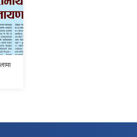
िलामा