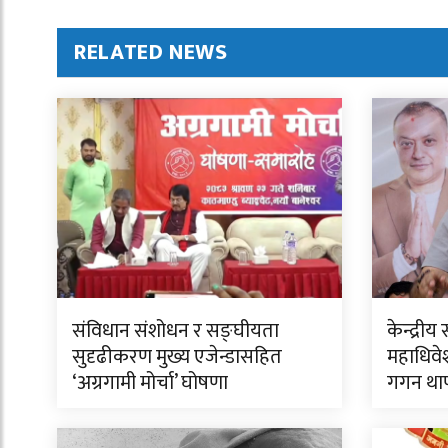
RELATED NEWS
संविधान संशोधन र सङ्घीयता
केन्द्र
सुदृढीकरण मुख्य एजेन्डासहित
महाधिवेश
‘अग्रगामी मोर्चा’ घोषणा
गगन था