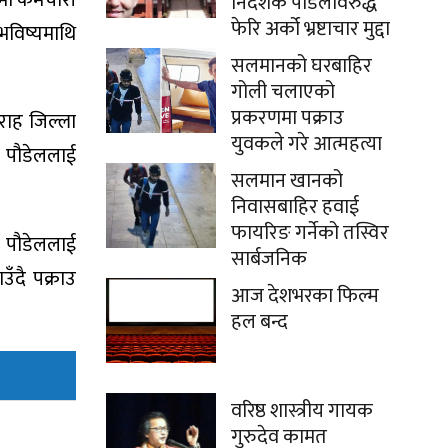
निर्देशक पौडेलविरुद्ध
फेरि अर्को भ्रष्टाचार मुद्दा
ो भविष्यमाथि
सलमानको घरबाहिर
गोली चलाएको
प्रकरणमा पक्राउ
राह जिल्ला
युवकले गरे आत्महत्या
े पौडेललाई
सलमान खानको
निवासबाहिर हवाई
फायरिङ गर्नेको तस्विर
द पौडेललाई
सार्बजनिक
उँदै पक्राउ
आज देशभरका फिल्म
हल बन्द
वरिष्ठ शास्त्रीय गायक
गुरुदेव कामत