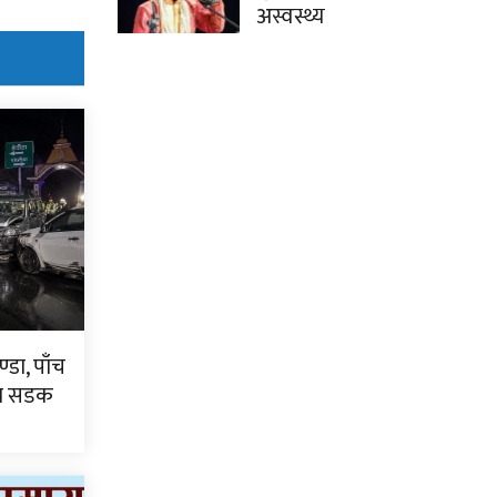
अस्वस्थ्य
्डा, पाँच
टा सडक