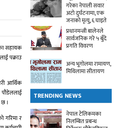
गरेका नेपाली सवार
अटो दुर्घटनामा, एक
जनाको मृत्यु, ६ घाइते
प्रधानमन्त्री बालेनले
सार्वजनिक गरे ५ बुँदे
प्रगति विवरण
) का सहायक
ालाई पक्राउ
अन्य भूगोलमा रामायण,
मिथिलामा सीतायण
गरी आर्थिक
य पौडेललाई
TRENDING NEWS
 छ ।
नेपाल टेलिकमका
ाको गरिमा र
निलम्बित प्रबन्ध
मा कर्मचारी