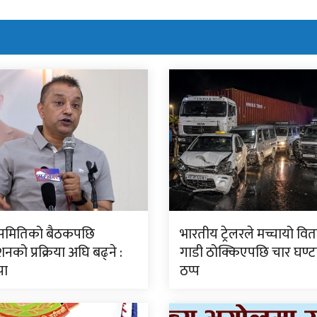
ीय समितिको बैठकपछि
भारतीय ट्रेलरले मच्चायो वितण
नको प्रक्रिया अघि बढ्ने :
गाडी ठोक्किएपछि चार घण्
पा
ठप्प