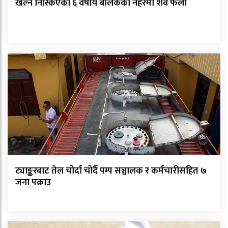
खेल्न निस्किएका ६ वर्षीय बालकको नहरमा शव फेला
ट्याङ्करबाट तेल चोर्दा चोर्दै पम्प सञ्चालक र कर्मचारीसहित ७
जना पक्राउ