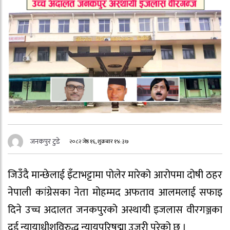
जनकपुर टुडे
२०८२ जेष्ठ १६, शुक्रबार १४:३७
जिउँदै मान्छेलाई इँटाभट्टामा पोलेर मारेको आरोपमा दोषी ठहर
नेपाली कांग्रेसका नेता मोहम्मद अफताव आलमलाई सफाइ
दिने उच्च अदालत जनकपुरको अस्थायी इजलास वीरगञ्जका
दुई न्यायाधीशविरुद्ध न्यायपरिषद्मा उजुरी परेको छ ।