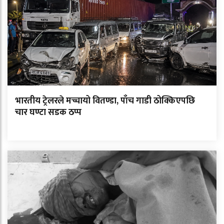
भारतीय ट्रेलरले मच्चायो वितण्डा, पाँच गाडी ठोक्किएपछि
चार घण्टा सडक ठप्प