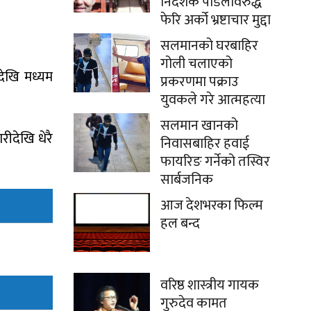
निर्देशक पौडेलविरुद्ध
फेरि अर्को भ्रष्टाचार मुद्दा
सलमानको घरबाहिर
गोली चलाएको
देखि मध्यम
प्रकरणमा पक्राउ
युवकले गरे आत्महत्या
सलमान खानको
ारीदेखि धेरै
निवासबाहिर हवाई
फायरिङ गर्नेको तस्विर
सार्बजनिक
आज देशभरका फिल्म
हल बन्द
वरिष्ठ शास्त्रीय गायक
गुरुदेव कामत