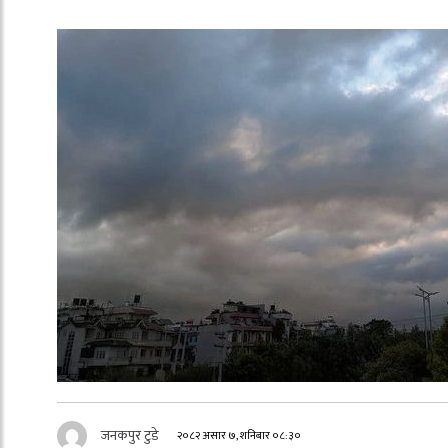
जनकपुर टुडे
२०८२ असार ७, शनिबार ०८:३०