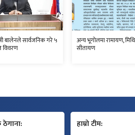
्त्री बालेनले सार्वजनिक गरे ५
अन्य भूगोलमा रामायण, मिथ
गति विवरण
सीतायण
क ठेगाना:
हाम्रो टीम: