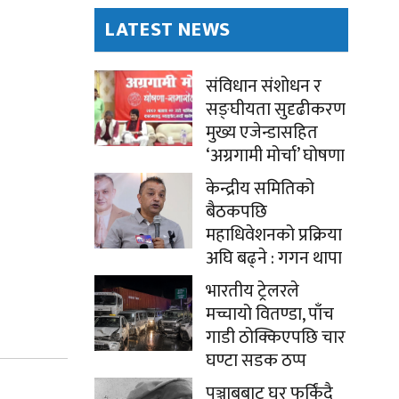
LATEST NEWS
संविधान संशोधन र
सङ्घीयता सुदृढीकरण
मुख्य एजेन्डासहित
‘अग्रगामी मोर्चा’ घोषणा
केन्द्रीय समितिको
बैठकपछि
महाधिवेशनको प्रक्रिया
अघि बढ्ने : गगन थापा
भारतीय ट्रेलरले
मच्चायो वितण्डा, पाँच
गाडी ठोक्किएपछि चार
घण्टा सडक ठप्प
पञ्जाबबाट घर फर्किंदै