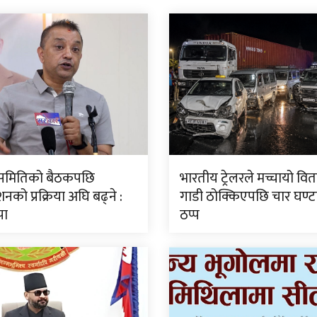
ीय समितिको बैठकपछि
भारतीय ट्रेलरले मच्चायो वितण
नको प्रक्रिया अघि बढ्ने :
गाडी ठोक्किएपछि चार घण्
पा
ठप्प