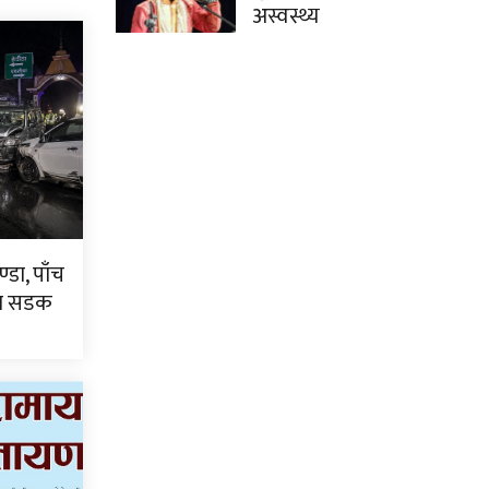
अस्वस्थ्य
्डा, पाँच
टा सडक