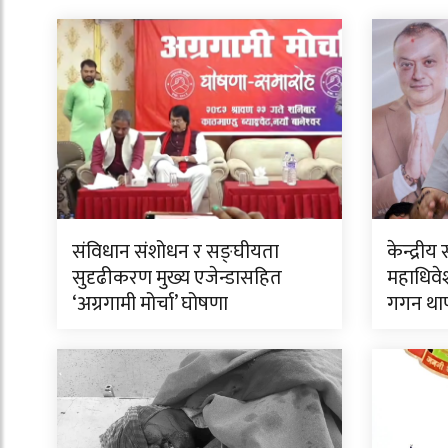
संविधान संशोधन र सङ्घीयता
केन्द्र
सुदृढीकरण मुख्य एजेन्डासहित
महाधिवेश
‘अग्रगामी मोर्चा’ घोषणा
गगन था