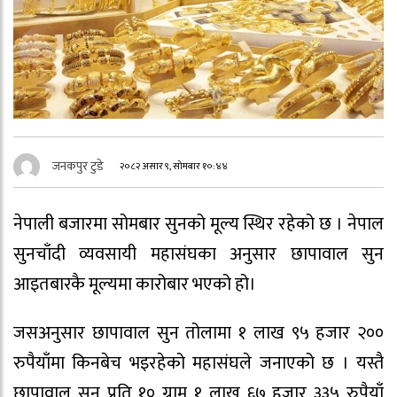
जनकपुर टुडे
२०८२ असार ९, सोमबार १०:४४
नेपाली बजारमा सोमबार सुनको मूल्य स्थिर रहेको छ । नेपाल
सुनचाँदी व्यवसायी महासंघका अनुसार छापावाल सुन
आइतबारकै मूल्यमा कारोबार भएको हो।
जसअनुसार छापावाल सुन तोलामा १ लाख ९५ हजार २००
रुपैयाँमा किनबेच भइरहेको महासंघले जनाएको छ । यस्तै
छापावाल सुन प्रति १० ग्राम १ लाख ६७ हजार ३३५ रुपैयाँ