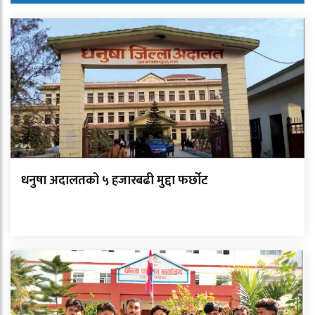
धनुषा अदालतको ५ हजारबढी मुद्दा फर्छोट