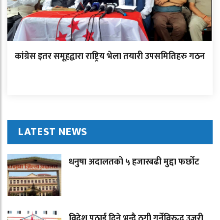
कांग्रेस इतर समूहद्वारा राष्ट्रिय भेला तयारी उपसमितिहरु गठन
LATEST NEWS
धनुषा अदालतको ५ हजारबढी मुद्दा फर्छोट
विदेश पठाई दिने भन्दै ठगी गर्नेविरुद्ध उजुरी