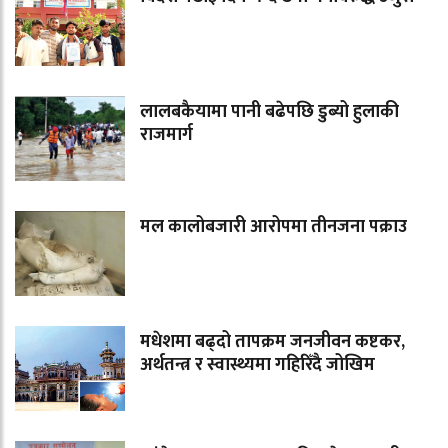
लालबकैयामा पानी बढेपछि डुब्यो हुलाकी
राजमार्ग
मल कालोबजारी आरोपमा तीनजना पक्राउ
मधेशमा बढ्दो तापक्रम जनजीवन कष्टकर,
अर्थतन्त्र र स्वास्थ्यमा गहिरिँदै जोखिम