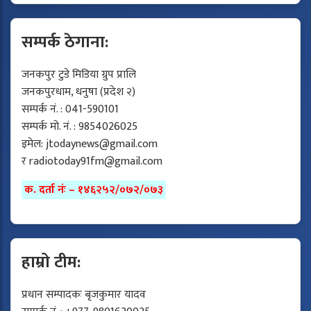
सम्पर्क ठेगाना:
जनकपुर टुडे मिडिया ग्रुप प्रालि
जनकपुरधाम, धनुषा (प्रदेश २)
सम्पर्क नं. : 041-590101
सम्पर्क मो. नं. : 9854026025
इमेल:
jtodaynews@gmail.com
र
radiotoday91fm@gmail.com
क. दर्ता नंः – १४६२५२/०७२/०७३
हाम्रो टीम:
प्रधान सम्पादकः बृजकुमार यादव