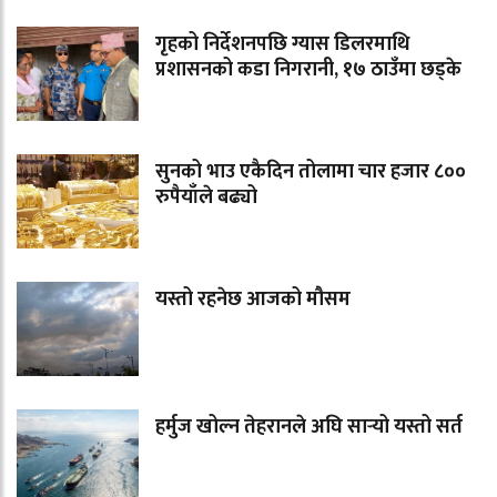
गृहको निर्देशनपछि ग्यास डिलरमाथि
प्रशासनको कडा निगरानी, १७ ठाउँमा छड्के
सुनको भाउ एकैदिन तोलामा चार हजार ८००
रुपैयाँले बढ्यो
यस्तो रहनेछ आजको मौसम
हर्मुज खोल्न तेहरानले अघि सार्‍यो यस्तो सर्त