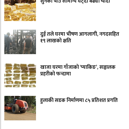
सुनको भाउ सामान्य घट्दा बढ्यो चाँदी
दुई तले घरमा भीषण आगलागी, नगदसहित
१९ लाखको क्षति
खाजा घरमा गाँजाको ‘प्याकिङ’, सञ्चालक
प्रहरीको फन्दामा
हुलाकी सडक निर्माणमा ८५ प्रतिशत प्रगति