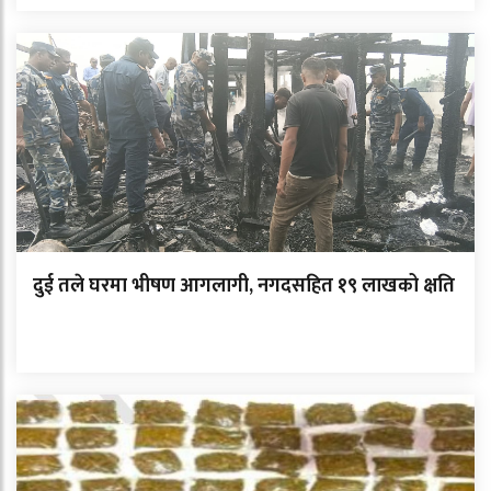
दुई तले घरमा भीषण आगलागी, नगदसहित १९ लाखको क्षति