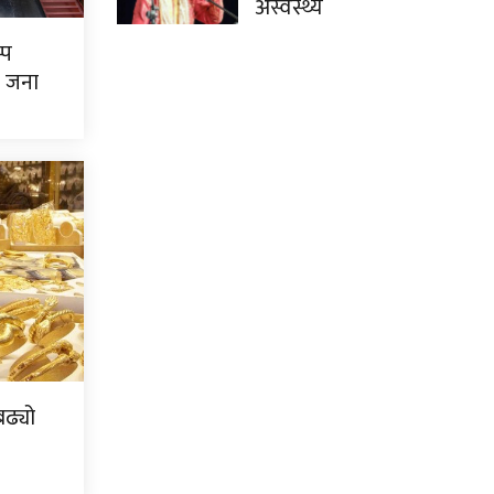
अस्वस्थ्य
्प
७ जना
ढ्यो