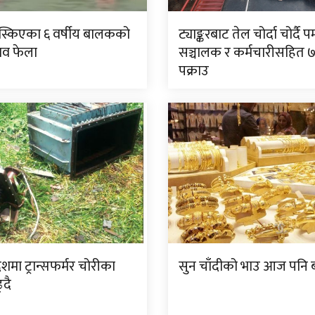
िस्किएका ६ वर्षीय बालकको
ट्याङ्करबाट तेल चोर्दा चोर्दै पम
शव फेला
सञ्चालक र कर्मचारीसहित 
पक्राउ
देशमा ट्रान्सफर्मर चोरीका
सुन चाँदीको भाउ आज पनि ब
्दै