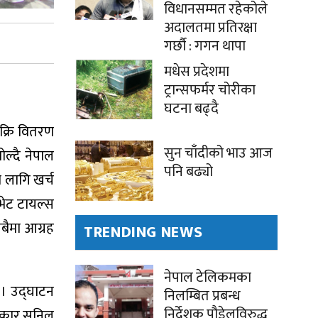
विधानसम्मत रहेकोले
अदालतमा प्रतिरक्षा
गर्छौ : गगन थापा
मधेस प्रदेशमा
ट्रान्सफर्मर चोरीका
घटना बढ्दै
क्रि वितरण
सुन चाँदीको भाउ आज
ल्दै नेपाल
पनि बढ्यो
 लागि खर्च
ोभेट टायल्स
बैमा आग्रह
TRENDING NEWS
नेपाल टेलिकमका
ए । उद्घाटन
निलम्बित प्रबन्ध
निर्देशक पौडेलविरुद्ध
ितकार सुनिल