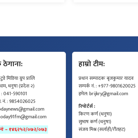
क ठेगाना:
हाम्रो टीम:
डे मिडिया ग्रुप प्रालि
प्रधान सम्पादकः बृजकुमार यादव
म, धनुषा (प्रदेश २)
सम्पर्क नं. : +977-9801620025
ं. : 041-590101
इमेल:
brijkry@gmail.com
मो. नं. : 9854026025
रिपोर्टर्स :
odaynews@gmail.com
किरण कर्ण (धनुषा)
today91fm@gmail.com
सुभाष कर्ण (धनुषा)
ा नंः – १४६२५२/०७२/०७३
संजय मिश्र (सर्लाही/रौतहट)