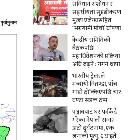
संविधान संशोधन र
सङ्घीयता सुदृढीकरण
मुख्य एजेन्डासहित
‘अग्रगामी मोर्चा’ घोषणा
केन्द्रीय समितिको
बैठकपछि
महाधिवेशनको प्रक्रिया
अघि बढ्ने : गगन थापा
भारतीय ट्रेलरले
मच्चायो वितण्डा, पाँच
गाडी ठोक्किएपछि चार
घण्टा सडक ठप्प
पञ्जाबबाट घर फर्किंदै
गरेका नेपाली सवार
अटो दुर्घटनामा, एक
जनाको मृत्यु, ६ घाइते