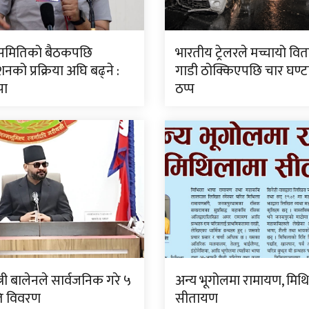
ीय समितिको बैठकपछि
भारतीय ट्रेलरले मच्चायो वितण
नको प्रक्रिया अघि बढ्ने :
गाडी ठोक्किएपछि चार घण्
पा
ठप्प
्त्री बालेनले सार्वजनिक गरे ५
अन्य भूगोलमा रामायण, मिथ
गति विवरण
सीतायण