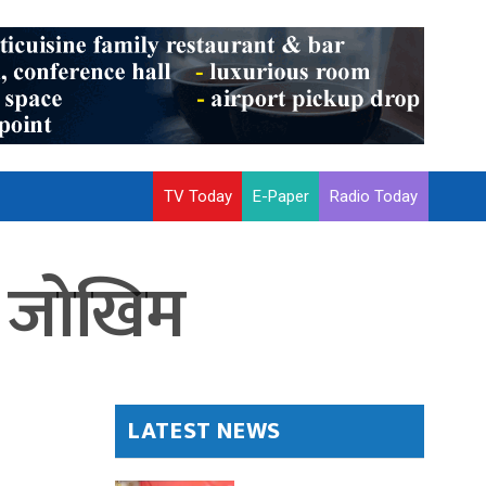
TV Today
E-Paper
Radio Today
 जोखिम
LATEST NEWS