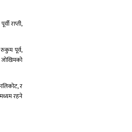
वी राप्ती,
कुम पूर्व,
म जोखिमको
 कालिकोट, र
मध्यम रहने