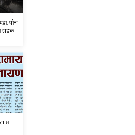
्डा, पाँच
टा सडक
िलामा