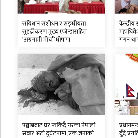
संविधान संशोधन र सङ्घीयता
केन्द्र
सुदृढीकरण मुख्य एजेन्डासहित
महाधिवेश
‘अग्रगामी मोर्चा’ घोषणा
गगन था
पञ्जाबबाट घर फर्किंदै गरेका नेपाली
प्रधानमन
सवार अटो दुर्घटनामा, एक जनाको
बुँदे प्र