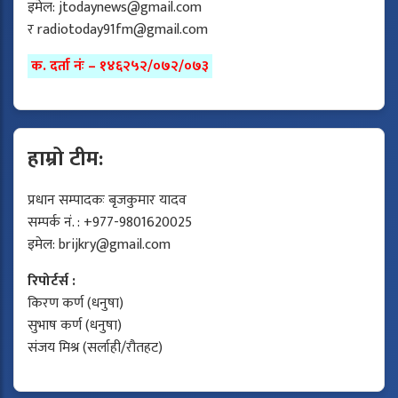
इमेल:
jtodaynews@gmail.com
र
radiotoday91fm@gmail.com
क. दर्ता नंः – १४६२५२/०७२/०७३
हाम्रो टीम:
प्रधान सम्पादकः बृजकुमार यादव
सम्पर्क नं. : +977-9801620025
इमेल:
brijkry@gmail.com
रिपोर्टर्स :
किरण कर्ण (धनुषा)
सुभाष कर्ण (धनुषा)
संजय मिश्र (सर्लाही/रौतहट)