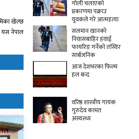
गोली चलाएको
प्रकरणमा पक्राउ
युवकले गरे आत्महत्या
ूमिका खेल्छ
सलमान खानको
ने यस नेपाल
निवासबाहिर हवाई
फायरिङ गर्नेको तस्विर
सार्बजनिक
आज देशभरका फिल्म
हल बन्द
वरिष्ठ शास्त्रीय गायक
गुरुदेव कामत
अस्वस्थ्य