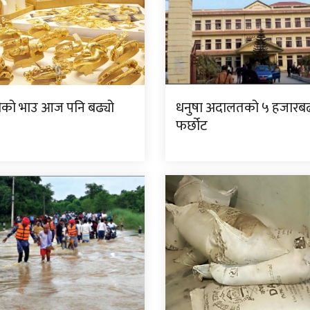
दीको भाउ आज पनि बढ्यो
धनुषा अदालतको ५ हजारबढी 
फर्छोट