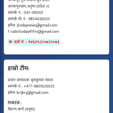
जनकपुर टुडे मिडिया ग्रुप प्रालि
जनकपुरधाम, धनुषा (प्रदेश २)
सम्पर्क नं. : 041-590101
सम्पर्क मो. नं. : 9854026025
इमेल:
jtodaynews@gmail.com
र
radiotoday91fm@gmail.com
क. दर्ता नंः – १४६२५२/०७२/०७३
हाम्रो टीम:
प्रधान सम्पादकः बृजकुमार यादव
सम्पर्क नं. : +977-9801620025
इमेल:
brijkry@gmail.com
रिपोर्टर्स :
किरण कर्ण (धनुषा)