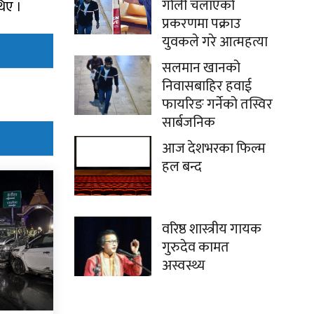
गोली चलाएको
िए ।
प्रकरणमा पक्राउ
युवकले गरे आत्महत्या
सलमान खानको
निवासबाहिर हवाई
फायरिङ गर्नेको तस्विर
सार्बजनिक
आज देशभरका फिल्म
हल बन्द
वरिष्ठ शास्त्रीय गायक
गुरुदेव कामत
अस्वस्थ्य