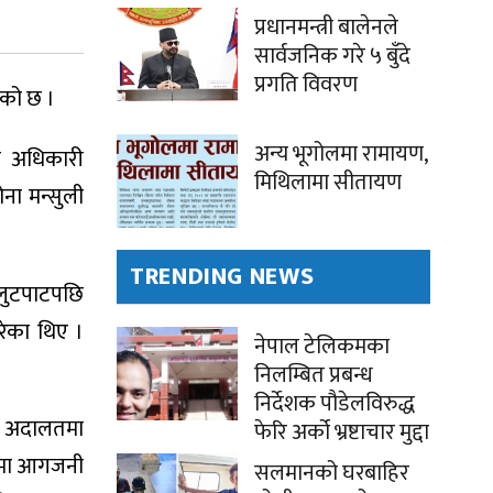
प्रधानमन्त्री बालेनले
सार्वजनिक गरे ५ बुँदे
प्रगति विवरण
एको छ ।
अन्य भूगोलमा रामायण,
ा अधिकारी
मिथिलामा सीतायण
ना मन्सुली
TRENDING NEWS
लुटपाटपछि
रेका थिए ।
नेपाल टेलिकमका
निलम्बित प्रबन्ध
निर्देशक पौडेलविरुद्ध
ला अदालतमा
फेरि अर्को भ्रष्टाचार मुद्दा
लयमा आगजनी
सलमानको घरबाहिर