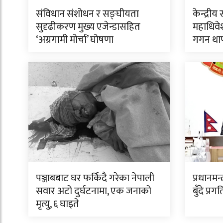
संविधान संशोधन र सङ्घीयता
केन्द्र
सुदृढीकरण मुख्य एजेन्डासहित
महाधिवेश
‘अग्रगामी मोर्चा’ घोषणा
गगन था
पञ्जाबबाट घर फर्किंदै गरेका नेपाली
प्रधानमन
सवार अटो दुर्घटनामा, एक जनाको
बुँदे प्र
मृत्यु, ६ घाइते