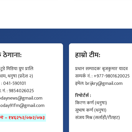
क ठेगाना:
हाम्रो टीम:
डे मिडिया ग्रुप प्रालि
प्रधान सम्पादकः बृजकुमार यादव
म, धनुषा (प्रदेश २)
सम्पर्क नं. : +977-9801620025
ं. : 041-590101
इमेल:
brijkry@gmail.com
मो. नं. : 9854026025
रिपोर्टर्स :
odaynews@gmail.com
किरण कर्ण (धनुषा)
today91fm@gmail.com
सुभाष कर्ण (धनुषा)
ा नंः – १४६२५२/०७२/०७३
संजय मिश्र (सर्लाही/रौतहट)