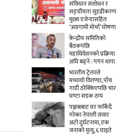
संविधान संशोधन र
सङ्घीयता सुदृढीकरण
मुख्य एजेन्डासहित
‘अग्रगामी मोर्चा’ घोषणा
केन्द्रीय समितिको
बैठकपछि
महाधिवेशनको प्रक्रिया
अघि बढ्ने : गगन थापा
भारतीय ट्रेलरले
मच्चायो वितण्डा, पाँच
गाडी ठोक्किएपछि चार
घण्टा सडक ठप्प
पञ्जाबबाट घर फर्किंदै
गरेका नेपाली सवार
अटो दुर्घटनामा, एक
जनाको मृत्यु, ६ घाइते