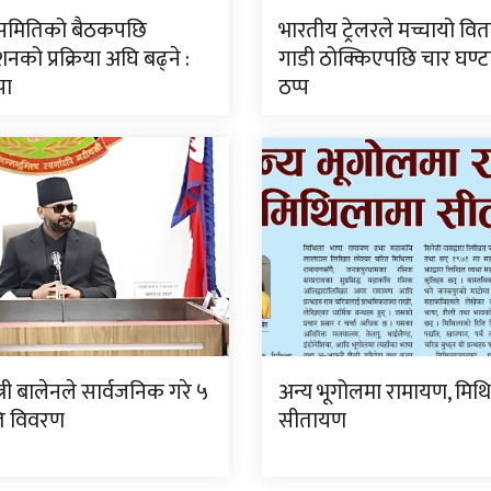
ीय समितिको बैठकपछि
भारतीय ट्रेलरले मच्चायो वितण
नको प्रक्रिया अघि बढ्ने :
गाडी ठोक्किएपछि चार घण्
पा
ठप्प
्त्री बालेनले सार्वजनिक गरे ५
अन्य भूगोलमा रामायण, मिथ
गति विवरण
सीतायण