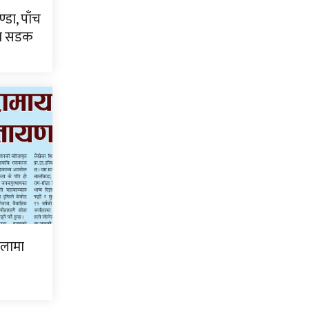
्डा, पाँच
टा सडक
िलामा