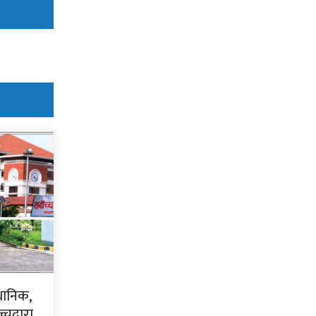
धानिक,
चद्वारा