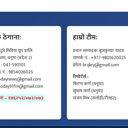
क ठेगाना:
हाम्रो टीम:
डे मिडिया ग्रुप प्रालि
प्रधान सम्पादकः बृजकुमार यादव
म, धनुषा (प्रदेश २)
सम्पर्क नं. : +977-9801620025
ं. : 041-590101
इमेल:
brijkry@gmail.com
मो. नं. : 9854026025
रिपोर्टर्स :
odaynews@gmail.com
किरण कर्ण (धनुषा)
today91fm@gmail.com
सुभाष कर्ण (धनुषा)
ा नंः – १४६२५२/०७२/०७३
संजय मिश्र (सर्लाही/रौतहट)