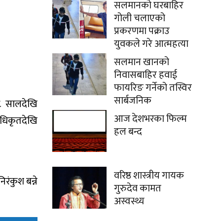
सलमानको घरबाहिर
गोली चलाएको
प्रकरणमा पक्राउ
युवकले गरे आत्महत्या
सलमान खानको
निवासबाहिर हवाई
फायरिङ गर्नेको तस्विर
सार्बजनिक
४८ सालदेखि
आज देशभरका फिल्म
 अधिकृतदेखि
हल बन्द
वरिष्ठ शास्त्रीय गायक
रंकुश बन्ने
गुरुदेव कामत
अस्वस्थ्य