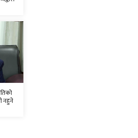
नीतिको
नहुने