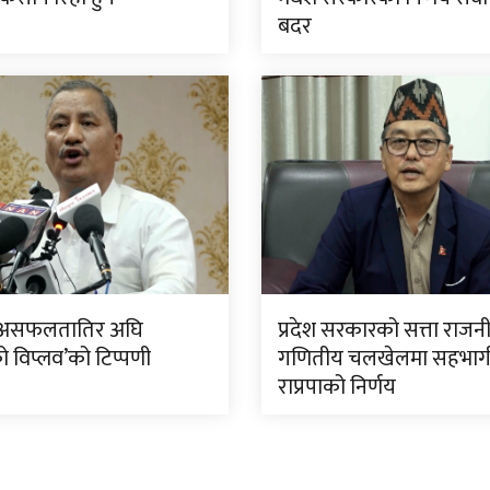
बदर
असफलतातिर अघि
प्रदेश सरकारको सत्ता राज
ो विप्लव’को टिप्पणी
गणितीय चलखेलमा सहभागी 
राप्रपाको निर्णय