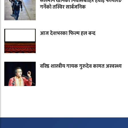
सलमान खानको निवासबाहिर हवाई फायरिङ
गर्नेको तस्विर सार्बजनिक
आज देशभरका फिल्म हल बन्द
वरिष्ठ शास्त्रीय गायक गुरुदेव कामत अस्वस्थ्य