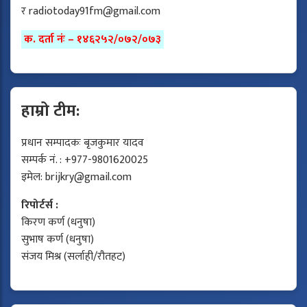
र
radiotoday91fm@gmail.com
क. दर्ता नंः – १४६२५२/०७२/०७३
हाम्रो टीम:
प्रधान सम्पादकः बृजकुमार यादव
सम्पर्क नं. : +977-9801620025
इमेल:
brijkry@gmail.com
रिपोर्टर्स :
किरण कर्ण (धनुषा)
सुभाष कर्ण (धनुषा)
संजय मिश्र (सर्लाही/रौतहट)