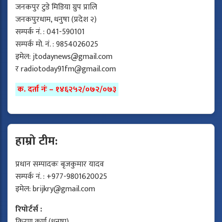
जनकपुर टुडे मिडिया ग्रुप प्रालि
जनकपुरधाम, धनुषा (प्रदेश २)
सम्पर्क नं. : 041-590101
सम्पर्क मो. नं. : 9854026025
इमेल:
jtodaynews@gmail.com
र
radiotoday91fm@gmail.com
क. दर्ता नंः – १४६२५२/०७२/०७३
हाम्रो टीम:
प्रधान सम्पादकः बृजकुमार यादव
सम्पर्क नं. : +977-9801620025
इमेल:
brijkry@gmail.com
रिपोर्टर्स :
किरण कर्ण (धनुषा)