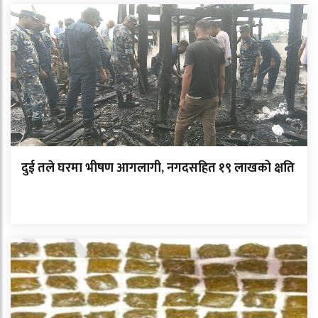
दुई तले घरमा भीषण आगलागी, नगदसहित १९ लाखको क्षति