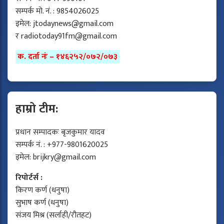
सम्पर्क मो. नं. : 9854026025
इमेल:
jtodaynews@gmail.com
र
radiotoday91fm@gmail.com
क. दर्ता नंः – १४६२५२/०७२/०७३
हाम्रो टीम:
प्रधान सम्पादकः बृजकुमार यादव
सम्पर्क नं. : +977-9801620025
इमेल:
brijkry@gmail.com
रिपोर्टर्स :
किरण कर्ण (धनुषा)
सुभाष कर्ण (धनुषा)
संजय मिश्र (सर्लाही/रौतहट)