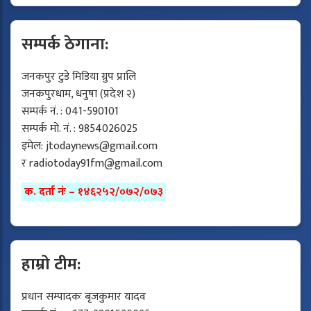
सम्पर्क ठेगाना:
जनकपुर टुडे मिडिया ग्रुप प्रालि
जनकपुरधाम, धनुषा (प्रदेश २)
सम्पर्क नं. : 041-590101
सम्पर्क मो. नं. : 9854026025
इमेल:
jtodaynews@gmail.com
र
radiotoday91fm@gmail.com
क. दर्ता नंः – १४६२५२/०७२/०७३
हाम्रो टीम:
प्रधान सम्पादकः बृजकुमार यादव