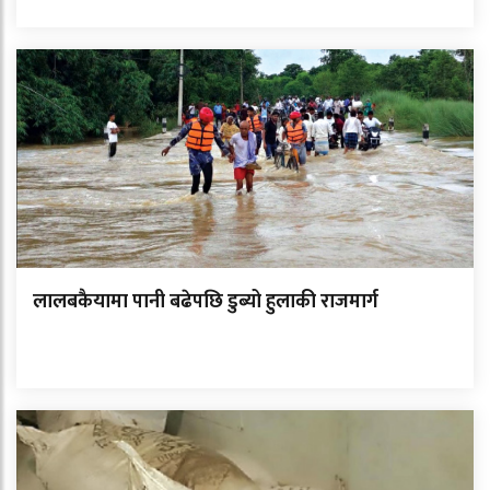
लालबकैयामा पानी बढेपछि डुब्यो हुलाकी राजमार्ग