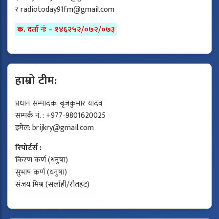
र
radiotoday91fm@gmail.com
क. दर्ता नंः – १४६२५२/०७२/०७३
हाम्रो टीम:
प्रधान सम्पादकः बृजकुमार यादव
सम्पर्क नं. : +977-9801620025
इमेल:
brijkry@gmail.com
रिपोर्टर्स :
किरण कर्ण (धनुषा)
सुभाष कर्ण (धनुषा)
संजय मिश्र (सर्लाही/रौतहट)