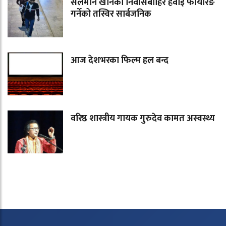
सलमान खानको निवासबाहिर हवाई फायरिङ
गर्नेको तस्विर सार्बजनिक
आज देशभरका फिल्म हल बन्द
वरिष्ठ शास्त्रीय गायक गुरुदेव कामत अस्वस्थ्य