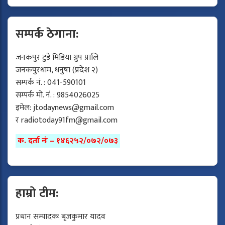
सम्पर्क ठेगाना:
जनकपुर टुडे मिडिया ग्रुप प्रालि
जनकपुरधाम, धनुषा (प्रदेश २)
सम्पर्क नं. : 041-590101
सम्पर्क मो. नं. : 9854026025
इमेल:
jtodaynews@gmail.com
र
radiotoday91fm@gmail.com
क. दर्ता नंः – १४६२५२/०७२/०७३
हाम्रो टीम:
प्रधान सम्पादकः बृजकुमार यादव