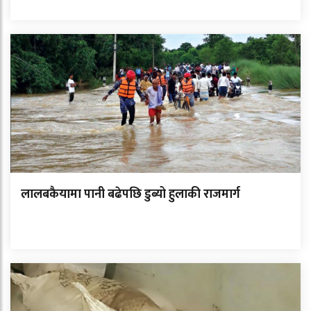
लालबकैयामा पानी बढेपछि डुब्यो हुलाकी राजमार्ग