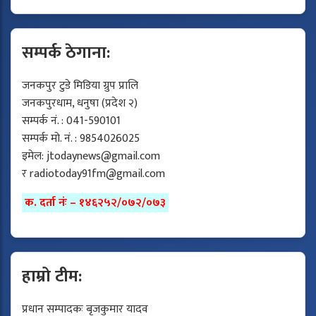
सम्पर्क ठेगाना:
जनकपुर टुडे मिडिया ग्रुप प्रालि
जनकपुरधाम, धनुषा (प्रदेश २)
सम्पर्क नं. : 041-590101
सम्पर्क मो. नं. : 9854026025
इमेल:
jtodaynews@gmail.com
र
radiotoday91fm@gmail.com
क. दर्ता नंः – १४६२५२/०७२/०७३
हाम्रो टीम:
प्रधान सम्पादकः बृजकुमार यादव