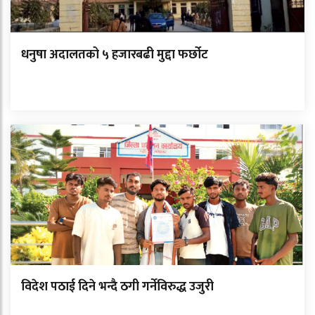
धनुषा अदालतको ५ हजारबढी मुद्दा फर्छोट
विदेश पठाई दिने भन्दै ठगी गर्नेविरुद्ध उजुरी