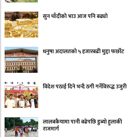
सुन चाँदीको भाउ आज पनि बढ्यो
धनुषा अदालतको ५ हजारबढी मुद्दा फर्छोट
विदेश पठाई दिने भन्दै ठगी गर्नेविरुद्ध उजुरी
लालबकैयामा पानी बढेपछि डुब्यो हुलाकी
राजमार्ग