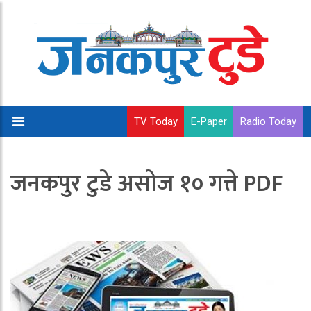
TV Today
E-Paper
Radio Today
जनकपुर टुडे असोज १० गत्ते PDF