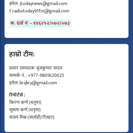
इमेल:
jtodaynews@gmail.com
र
radiotoday91fm@gmail.com
क. दर्ता नंः – १४६२५२/०७२/०७३
हाम्रो टीम:
प्रधान सम्पादकः बृजकुमार यादव
सम्पर्क नं. : +977-9801620025
इमेल:
brijkry@gmail.com
रिपोर्टर्स :
किरण कर्ण (धनुषा)
सुभाष कर्ण (धनुषा)
संजय मिश्र (सर्लाही/रौतहट)