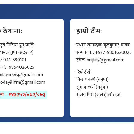
क ठेगाना:
हाम्रो टीम:
डे मिडिया ग्रुप प्रालि
प्रधान सम्पादकः बृजकुमार यादव
म, धनुषा (प्रदेश २)
सम्पर्क नं. : +977-9801620025
ं. : 041-590101
इमेल:
brijkry@gmail.com
मो. नं. : 9854026025
रिपोर्टर्स :
odaynews@gmail.com
किरण कर्ण (धनुषा)
today91fm@gmail.com
सुभाष कर्ण (धनुषा)
ा नंः – १४६२५२/०७२/०७३
संजय मिश्र (सर्लाही/रौतहट)