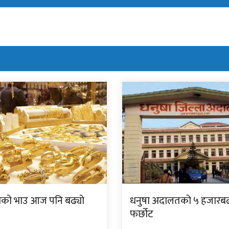
दीको भाउ आज पनि बढ्यो
धनुषा अदालतको ५ हजारबढी 
फर्छोट