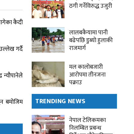
ठगी गर्नेविरुद्ध उजुरी
भागेका कैदी
लालबकैयामा पानी
बढेपछि डुब्यो हुलाकी
राजमार्ग
ल्लेख गर्दै
मल कालोबजारी
आरोपमा तीनजना
 न्यौपानेले
पक्राउ
TRENDING NEWS
नुन बमोजिम
नेपाल टेलिकमका
निलम्बित प्रबन्ध