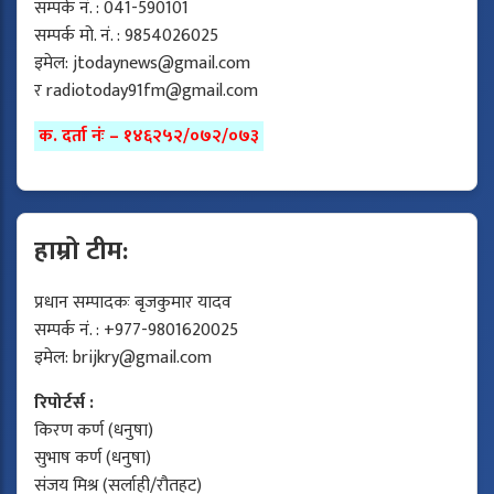
सम्पर्क नं. : 041-590101
सम्पर्क मो. नं. : 9854026025
इमेल:
jtodaynews@gmail.com
र
radiotoday91fm@gmail.com
क. दर्ता नंः – १४६२५२/०७२/०७३
हाम्रो टीम:
प्रधान सम्पादकः बृजकुमार यादव
सम्पर्क नं. : +977-9801620025
इमेल:
brijkry@gmail.com
रिपोर्टर्स :
किरण कर्ण (धनुषा)
सुभाष कर्ण (धनुषा)
संजय मिश्र (सर्लाही/रौतहट)