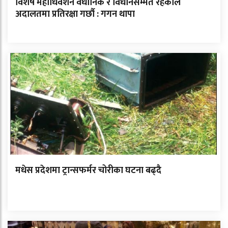
विशेष महाधिवेशन वैधानिक र विधानसम्मत रहेकोले
अदालतमा प्रतिरक्षा गर्छौ : गगन थापा
मधेस प्रदेशमा ट्रान्सफर्मर चोरीका घटना बढ्दै