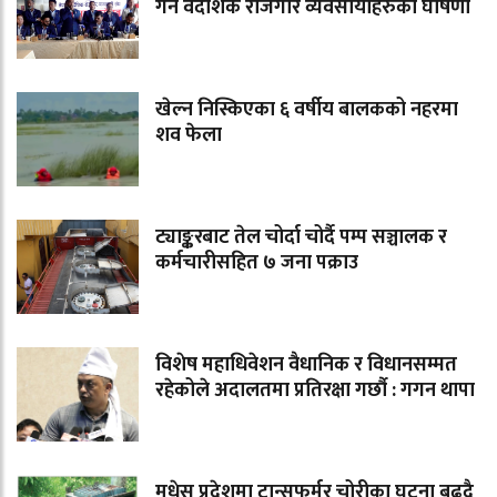
गर्ने वैदेशिक रोजगार व्यवसायीहरुको घोषणा
खेल्न निस्किएका ६ वर्षीय बालकको नहरमा
शव फेला
ट्याङ्करबाट तेल चोर्दा चोर्दै पम्प सञ्चालक र
कर्मचारीसहित ७ जना पक्राउ
विशेष महाधिवेशन वैधानिक र विधानसम्मत
रहेकोले अदालतमा प्रतिरक्षा गर्छौ : गगन थापा
मधेस प्रदेशमा ट्रान्सफर्मर चोरीका घटना बढ्दै