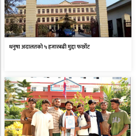
धनुषा अदालतको ५ हजारबढी मुद्दा फर्छोट