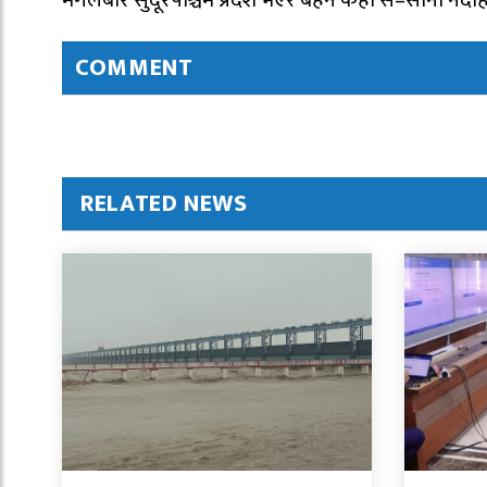
मंगलबार सुदूरपश्चिम प्रदेश भएर बहने केही स–साना नदीह
COMMENT
RELATED NEWS