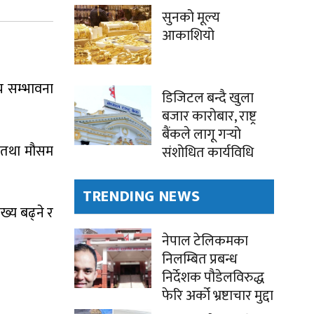
सुनको मूल्य
आकाशियो
च सम्भावना
डिजिटल बन्दै खुला
बजार कारोबार, राष्ट्र
बैंकले लागू गर्‍यो
ल तथा मौसम
संशोधित कार्यविधि
TRENDING NEWS
्य बढ्ने र
नेपाल टेलिकमका
निलम्बित प्रबन्ध
निर्देशक पौडेलविरुद्ध
फेरि अर्को भ्रष्टाचार मुद्दा