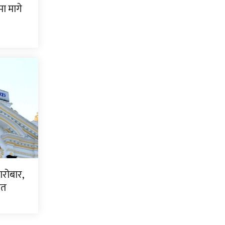
ामा मागे
ारोबार,
धित