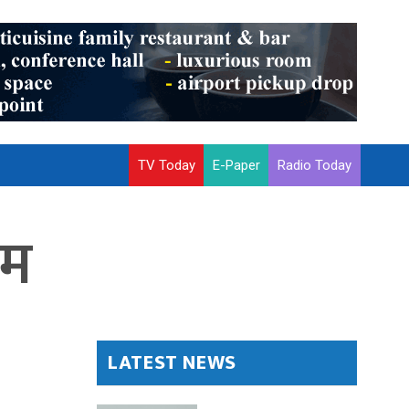
TV Today
E-Paper
Radio Today
िम
LATEST NEWS