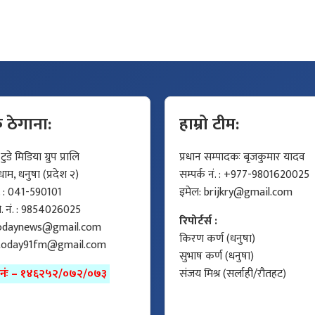
क ठेगाना:
हाम्रो टीम:
डे मिडिया ग्रुप प्रालि
प्रधान सम्पादकः बृजकुमार यादव
म, धनुषा (प्रदेश २)
सम्पर्क नं. : +977-9801620025
ं. : 041-590101
इमेल:
brijkry@gmail.com
मो. नं. : 9854026025
रिपोर्टर्स :
odaynews@gmail.com
किरण कर्ण (धनुषा)
today91fm@gmail.com
सुभाष कर्ण (धनुषा)
ा नंः – १४६२५२/०७२/०७३
संजय मिश्र (सर्लाही/रौतहट)