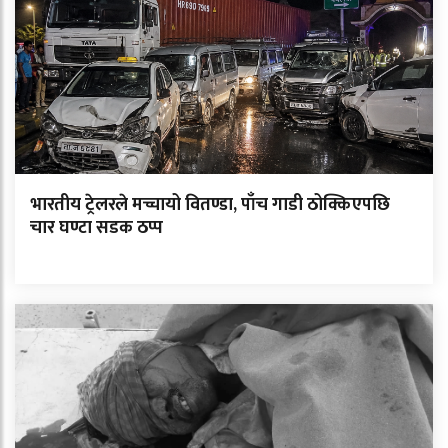
भारतीय ट्रेलरले मच्चायो वितण्डा, पाँच गाडी ठोक्किएपछि
चार घण्टा सडक ठप्प