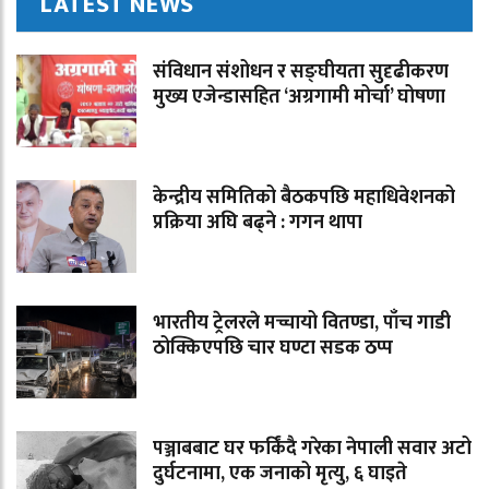
LATEST NEWS
संविधान संशोधन र सङ्घीयता सुदृढीकरण
मुख्य एजेन्डासहित ‘अग्रगामी मोर्चा’ घोषणा
केन्द्रीय समितिको बैठकपछि महाधिवेशनको
प्रक्रिया अघि बढ्ने : गगन थापा
भारतीय ट्रेलरले मच्चायो वितण्डा, पाँच गाडी
ठोक्किएपछि चार घण्टा सडक ठप्प
पञ्जाबबाट घर फर्किंदै गरेका नेपाली सवार अटो
दुर्घटनामा, एक जनाको मृत्यु, ६ घाइते