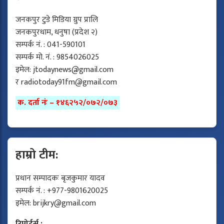
जनकपुर टुडे मिडिया ग्रुप प्रालि
जनकपुरधाम, धनुषा (प्रदेश २)
सम्पर्क नं. : 041-590101
सम्पर्क मो. नं. : 9854026025
इमेल:
jtodaynews@gmail.com
र
radiotoday91fm@gmail.com
क. दर्ता नंः – १४६२५२/०७२/०७३
हाम्रो टीम:
प्रधान सम्पादकः बृजकुमार यादव
सम्पर्क नं. : +977-9801620025
इमेल:
brijkry@gmail.com
रिपोर्टर्स :