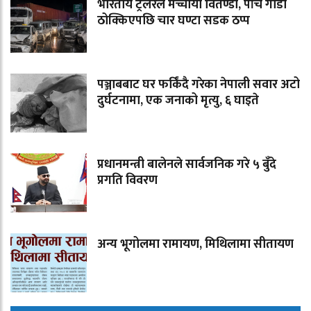
भारतीय ट्रेलरले मच्चायो वितण्डा, पाँच गाडी
ठोक्किएपछि चार घण्टा सडक ठप्प
पञ्जाबबाट घर फर्किंदै गरेका नेपाली सवार अटो
दुर्घटनामा, एक जनाको मृत्यु, ६ घाइते
प्रधानमन्त्री बालेनले सार्वजनिक गरे ५ बुँदे
प्रगति विवरण
अन्य भूगोलमा रामायण, मिथिलामा सीतायण