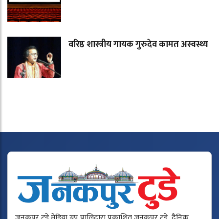
वरिष्ठ शास्त्रीय गायक गुरुदेव कामत अस्वस्थ्य
जनकपुर टुडे मेडिया ग्रुप प्रालिद्वारा प्रकाशित जनकपुर टुडे दैनिक