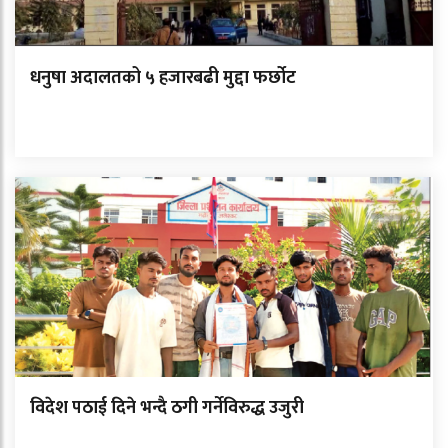
धनुषा अदालतको ५ हजारबढी मुद्दा फर्छोट
विदेश पठाई दिने भन्दै ठगी गर्नेविरुद्ध उजुरी