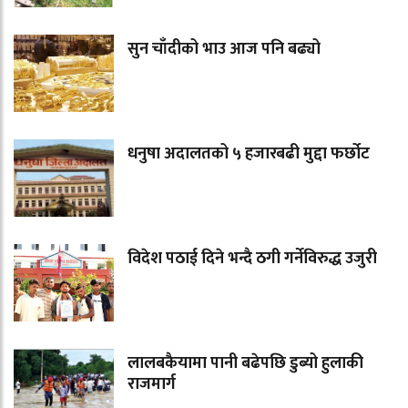
सुन चाँदीको भाउ आज पनि बढ्यो
धनुषा अदालतको ५ हजारबढी मुद्दा फर्छोट
विदेश पठाई दिने भन्दै ठगी गर्नेविरुद्ध उजुरी
लालबकैयामा पानी बढेपछि डुब्यो हुलाकी
राजमार्ग