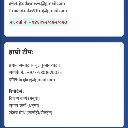
इमेल:
jtodaynews@gmail.com
र
radiotoday91fm@gmail.com
क. दर्ता नंः – १४६२५२/०७२/०७३
हाम्रो टीम:
प्रधान सम्पादकः बृजकुमार यादव
सम्पर्क नं. : +977-9801620025
इमेल:
brijkry@gmail.com
रिपोर्टर्स :
किरण कर्ण (धनुषा)
सुभाष कर्ण (धनुषा)
संजय मिश्र (सर्लाही/रौतहट)