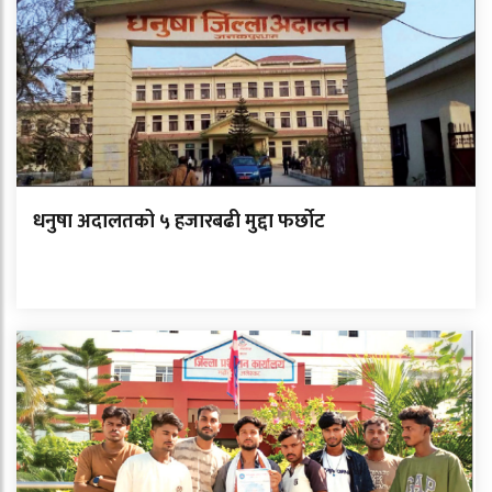
धनुषा अदालतको ५ हजारबढी मुद्दा फर्छोट