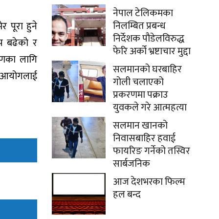
नेपाल टेलिकमका
निलम्बित प्रबन्ध
 पूरा हुने
निर्देशक पौडेलविरुद्ध
प बढेको र
फेरि अर्को भ्रष्टाचार मुद्दा
करणका लागि
सलमानको घरबाहिर
चन आयोगलाई
गोली चलाएको
प्रकरणमा पक्राउ
युवकले गरे आत्महत्या
सलमान खानको
निवासबाहिर हवाई
फायरिङ गर्नेको तस्विर
सार्बजनिक
आज देशभरका फिल्म
हल बन्द