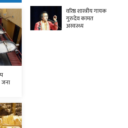
वरिष्ठ शास्त्रीय गायक
गुरुदेव कामत
अस्वस्थ्य
्प
७ जना