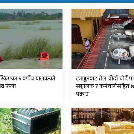
िस्किएका ६ वर्षीय बालकको
ट्याङ्करबाट तेल चोर्दा चोर्दै पम
शव फेला
सञ्चालक र कर्मचारीसहित 
पक्राउ