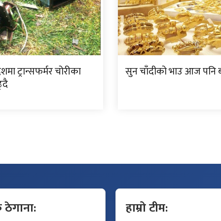
देशमा ट्रान्सफर्मर चोरीका
सुन चाँदीको भाउ आज पनि ब
्दै
क ठेगाना:
हाम्रो टीम: