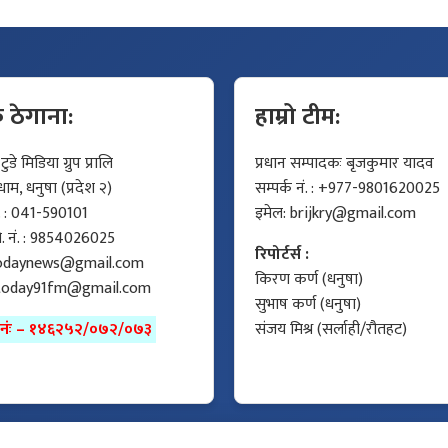
क ठेगाना:
हाम्रो टीम:
डे मिडिया ग्रुप प्रालि
प्रधान सम्पादकः बृजकुमार यादव
म, धनुषा (प्रदेश २)
सम्पर्क नं. : +977-9801620025
ं. : 041-590101
इमेल:
brijkry@gmail.com
मो. नं. : 9854026025
रिपोर्टर्स :
odaynews@gmail.com
किरण कर्ण (धनुषा)
today91fm@gmail.com
सुभाष कर्ण (धनुषा)
ा नंः – १४६२५२/०७२/०७३
संजय मिश्र (सर्लाही/रौतहट)