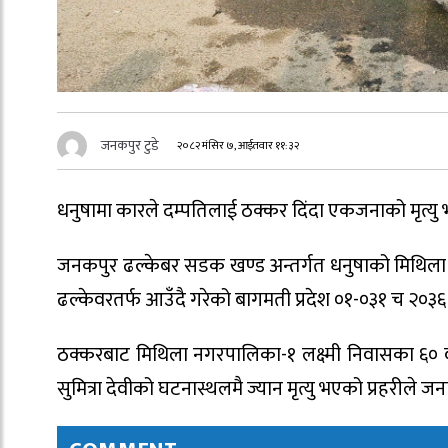
जनकपुर टुडे
२०८२ मंसिर ७, आईतवार ११:३२
धनुषामा कारले दम्पतिलाई ठक्कर दिंदा एकजनाको मृत्य
जनकपुर ढल्केबर सडक खण्ड अन्तर्गत धनुषाको मिथिल
ढल्केवरतर्फ आउँदै गरेको बागमती प्रदेश ०१-०३१ च २०
ठक्करबाट मिथिला नगरपालिका-१ लक्ष्मी निवासका ६० वर
सुमित्रा देवीको घटनास्थलमै ज्यान मृत्यु भएको प्रहरीले 