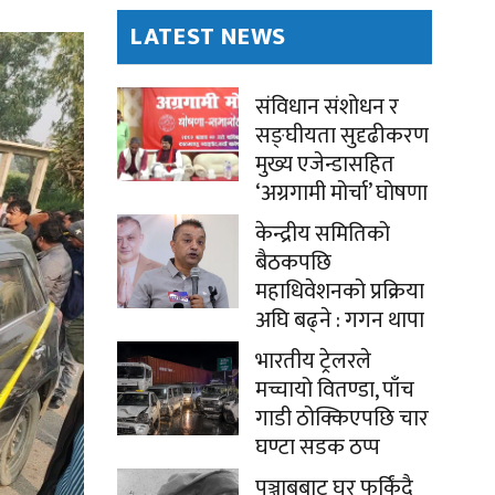
LATEST NEWS
संविधान संशोधन र
सङ्घीयता सुदृढीकरण
मुख्य एजेन्डासहित
‘अग्रगामी मोर्चा’ घोषणा
केन्द्रीय समितिको
बैठकपछि
महाधिवेशनको प्रक्रिया
अघि बढ्ने : गगन थापा
भारतीय ट्रेलरले
मच्चायो वितण्डा, पाँच
गाडी ठोक्किएपछि चार
घण्टा सडक ठप्प
पञ्जाबबाट घर फर्किंदै