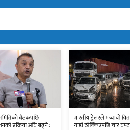
ीय समितिको बैठकपछि
भारतीय ट्रेलरले मच्चायो वितण
नको प्रक्रिया अघि बढ्ने :
गाडी ठोक्किएपछि चार घण्