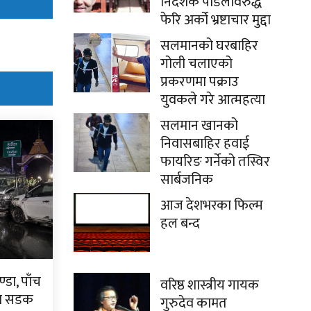
निर्देशक पौडेलविरुद्ध
फेरि अर्को भ्रष्टाचार मुद्दा
सलमानको घरबाहिर
गोली चलाएको
प्रकरणमा पक्राउ
युवकले गरे आत्महत्या
सलमान खानको
निवासबाहिर हवाई
फायरिङ गर्नेको तस्विर
सार्बजनिक
आज देशभरका फिल्म
हल बन्द
्डा, पाँच
वरिष्ठ शास्त्रीय गायक
टा सडक
गुरुदेव कामत