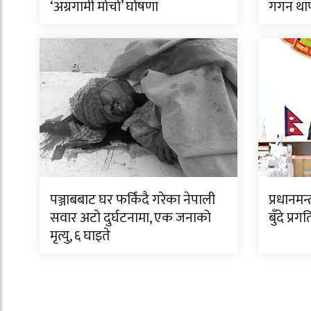
‘अग्रगामी मोर्चा’ घोषणा
गगन था
पञ्जाबबाट घर फर्किंदै गरेका नेपाली
प्रधानमन
सवार अटो दुर्घटनामा, एक जनाको
बुँदे प्र
मृत्यु, ६ घाइते