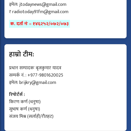
इमेल:
jtodaynews@gmail.com
र
radiotoday91fm@gmail.com
क. दर्ता नंः – १४६२५२/०७२/०७३
हाम्रो टीम:
प्रधान सम्पादकः बृजकुमार यादव
सम्पर्क नं. : +977-9801620025
इमेल:
brijkry@gmail.com
रिपोर्टर्स :
किरण कर्ण (धनुषा)
सुभाष कर्ण (धनुषा)
संजय मिश्र (सर्लाही/रौतहट)