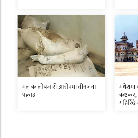
मल कालोबजारी आरोपमा तीनजना
मधेशमा 
पक्राउ
कष्टकर, अ
गहिरिँद