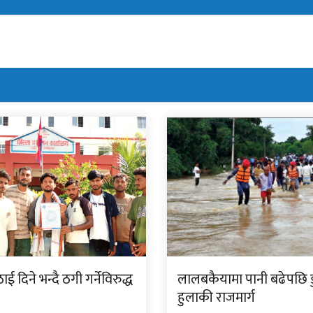
ई दिने भन्दै ठगी गर्नेविरुद्ध
लालबकैयामा पानी बढेपछि डु
हुलाकी राजमार्ग