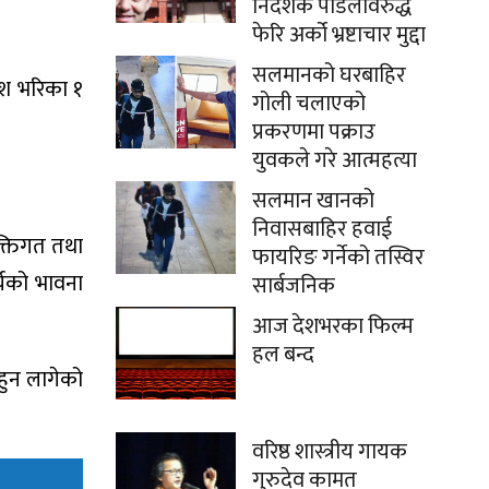
निर्देशक पौडेलविरुद्ध
फेरि अर्को भ्रष्टाचार मुद्दा
सलमानको घरबाहिर
ेश भरिका १
गोली चलाएको
प्रकरणमा पक्राउ
युवकले गरे आत्महत्या
सलमान खानको
निवासबाहिर हवाई
्यक्तिगत तथा
फायरिङ गर्नेको तस्विर
्यको भावना
सार्बजनिक
आज देशभरका फिल्म
हल बन्द
 हुन लागेको
वरिष्ठ शास्त्रीय गायक
गुरुदेव कामत