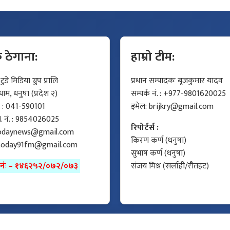
क ठेगाना:
हाम्रो टीम:
डे मिडिया ग्रुप प्रालि
प्रधान सम्पादकः बृजकुमार यादव
म, धनुषा (प्रदेश २)
सम्पर्क नं. : +977-9801620025
ं. : 041-590101
इमेल:
brijkry@gmail.com
मो. नं. : 9854026025
रिपोर्टर्स :
odaynews@gmail.com
किरण कर्ण (धनुषा)
today91fm@gmail.com
सुभाष कर्ण (धनुषा)
ा नंः – १४६२५२/०७२/०७३
संजय मिश्र (सर्लाही/रौतहट)