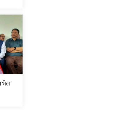
िय भेला