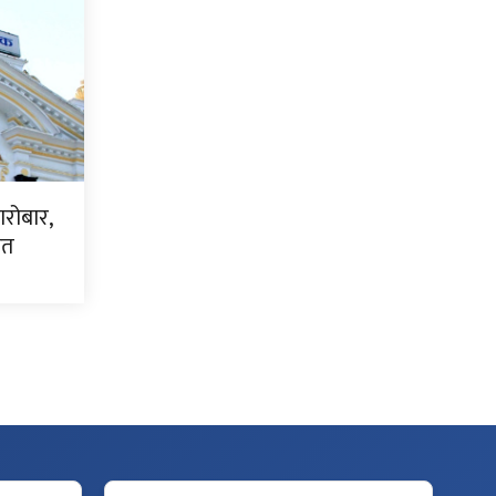
ारोबार,
धित