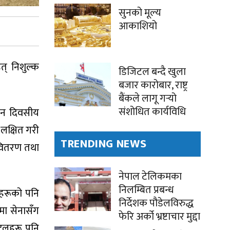
सुनको मूल्य
आकाशियो
् निशुल्क
डिजिटल बन्दै खुला
बजार कारोबार, राष्ट्र
बैंकले लागू गर्‍यो
संशोधित कार्यविधि
तीन दिवसीय
लक्षित गरी
TRENDING NEWS
 वितरण तथा
नेपाल टेलिकमका
निलम्बित प्रबन्ध
ीहरूको पनि
निर्देशक पौडेलविरुद्ध
मा सेनासँग
फेरि अर्को भ्रष्टाचार मुद्दा
्टलहरू पनि