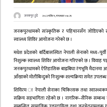
जनकपुर टुडे
२०८२ मंसिर ९, मंगलवार ०७:२९
जनकपुरधामको सांस्कृतिक र पहिचानसँग जोडिएको सीत
स्वास्थ्य शिविर आयोजना गरेको छ ।
मधेश प्रदेशको बर्दिबासस्थित नेपाली सेनाको मध्य–पू
निशुल्क स्वास्थ्य शिविर आयोजना गरिएको छ । विवाह प
जनकपुरधामको ऐतिहासिक बाह्रबिघा रंगभूमि मैदानमा आय
आँखाको मोतीबिन्दुको निःशुल्क शल्यक्रिया समेत उपलब
शिविरम ा नेपाली सेनाका चिकित्सक तथा स्वास्थ्यकर्म
सक्रिय सहभागिता रहेको छ । नागरिक–सैनिक सम्बन्ध 
सम्बन्धित सामाजिक उत्तरदायित्व तथा जनचेतनामूलक गत