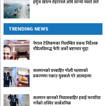
हर्मुज खोल्न तेहरानले अघि सार्‍यो यस्तो सर्त
TRENDING NEWS
नेपाल टेलिकमका निलम्बित प्रबन्ध निर्देशक
पौडेलविरुद्ध फेरि अर्को भ्रष्टाचार मुद्दा
सलमानको घरबाहिर गोली चलाएको
प्रकरणमा पक्राउ युवकले गरे आत्महत्या
सलमान खानको निवासबाहिर हवाई फायरिङ
गर्नेको तस्विर सार्बजनिक