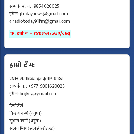
सम्पर्क मो. नं. : 9854026025
इमेल:
jtodaynews@gmail.com
र
radiotoday91fm@gmail.com
क. दर्ता नंः – १४६२५२/०७२/०७३
हाम्रो टीम:
प्रधान सम्पादकः बृजकुमार यादव
सम्पर्क नं. : +977-9801620025
इमेल:
brijkry@gmail.com
रिपोर्टर्स :
किरण कर्ण (धनुषा)
सुभाष कर्ण (धनुषा)
संजय मिश्र (सर्लाही/रौतहट)