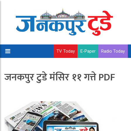
TV Today
E-Paper
Radio Today
जनकपुर टुडे मंसिर ११ गत्ते PDF