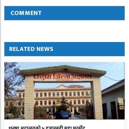
COMMENT
RELATED NEWS
धनुषा अदालतको ५ हजारबढी मुद्दा फर्छोट