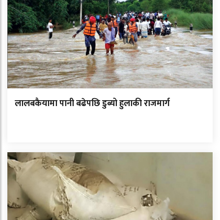
लालबकैयामा पानी बढेपछि डुब्यो हुलाकी राजमार्ग