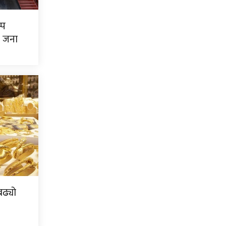
्प
७ जना
ढ्यो