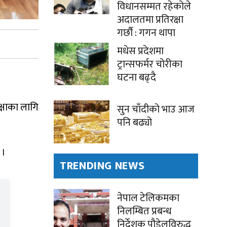
विधानसम्मत रहेकोले
अदालतमा प्रतिरक्षा
गर्छौ : गगन थापा
मधेस प्रदेशमा
ट्रान्सफर्मर चोरीका
घटना बढ्दै
रक्षाका लागि
सुन चाँदीको भाउ आज
पनि बढ्यो
 ।
TRENDING NEWS
नेपाल टेलिकमका
निलम्बित प्रबन्ध
निर्देशक पौडेलविरुद्ध