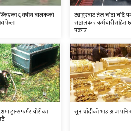
िस्किएका ६ वर्षीय बालकको
ट्याङ्करबाट तेल चोर्दा चोर्दै पम
शव फेला
सञ्चालक र कर्मचारीसहित 
पक्राउ
देशमा ट्रान्सफर्मर चोरीका
सुन चाँदीको भाउ आज पनि ब
्दै