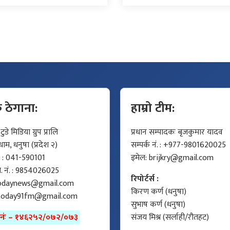
क ठेगाना:
हाम्रो टीम:
डे मिडिया ग्रुप प्रालि
प्रधान सम्पादकः बृजकुमार यादव
म, धनुषा (प्रदेश २)
सम्पर्क नं. : +977-9801620025
ं. : 041-590101
इमेल:
brijkry@gmail.com
मो. नं. : 9854026025
रिपोर्टर्स :
odaynews@gmail.com
किरण कर्ण (धनुषा)
today91fm@gmail.com
सुभाष कर्ण (धनुषा)
ा नंः – १४६२५२/०७२/०७३
संजय मिश्र (सर्लाही/रौतहट)